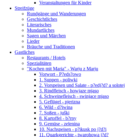
Veranstaltungen für Kinder
Streifzüge
Rundgänge und Wanderungen
Geschichtliches
Literarisches
Mundartliches
Sagen und Märchen
Lieder
Bräuche und Traditionen
Gastliches
Restaurants / Hotels
Spezialitäten
"Kochen mit Maria" - Warju z Marju
Vorwort - P?eds?owo
1. Suppen - poliwki
2. Vorspeisen und Salate - p?edj?d? a solotej
3. Rindfleisch - howjaze mjaso
4. Schweinefleisch - swinjace mjaso
5. Geflügel - pjerizna
6. Wild - d?iwina
7. Soßen - juški
8. Kartoffel - b?rny
9. Gemüse - zelenina
10. Nachspeisen - p?ikusk po j?d?i
11. Quarkgerichte - twarohowa j?d?