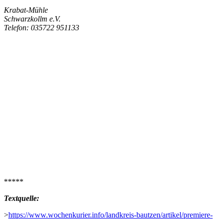
Krabat-Mühle
Schwarzkollm e.V.
Telefon: 035722 951133
*****
Textquelle:
>
https://www.wochenkurier.info/landkreis-bautzen/artikel/premiere-