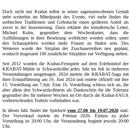
Doch nicht nur Krabat selbst in seiner sagenumwobenen Gestalt
steht weiterhin im Mittelpunkt des Events, viel mehr finden die
sorbischen Traditionen und Gebräuche einen größeren Anteil als
zuvor in der Inszenierung. Dazu erklärte der künstlerische Leiter,
Michael Kuhn, gegenüber dem Wochenkurier, dass die
Aufführungen in ihrer Besetzung weiblicher werden sollen, unter
den Schauspielern werden mehr Frauen zu finden sein. Des
Weiteren wurde der Sitzplan der Zuschauerreihen neu geplant,
wodurch insgesamt 100 zusätzliche Sitzplätze zur Verfügung stehen.
Seit 2012 wurden die Krabat-Festspiele auf dem Erlebnishof der
KRABAT-Mühle in Schwarzkollm jedes Jahr im Juli in mehreren
Veranstaltungen ausgetragen. 2024 startete die KRABAT-Saga mit
ihrer Erstaufführung am 19. Juni 2024 und endete offiziell mit iher
15. Vorstellung am 7.Juli. Eine 16. Vorstellung schloss sich an, die
aber allein den Schwarzkollmern als Dankeschön für die Toleranz
gegenüber des für mehrere Wochen im Ort durch die Krabat-SAGA
vorherrschenden Trubels vorbehalten war.
In diesm Jahr findet die Spielzeit
vom 27.06 bis 19.07.2026
statt.
Der Vorverkauf startete im Februar 2026. Einlass zu jeder
Vorstellung ist 20:00 Uhr, die Veranstaltung beginnt jeweils 20:00
Uhr.