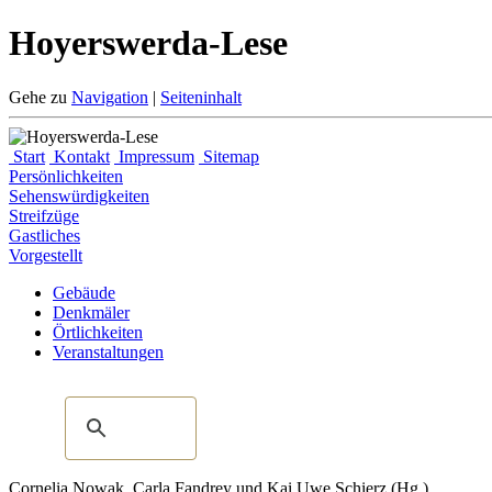
Hoyerswerda-Lese
Gehe zu
Navigation
|
Seiteninhalt
Start
Kontakt
Impressum
Sitemap
Persönlichkeiten
Sehenswürdigkeiten
Streifzüge
Gastliches
Vorgestellt
Gebäude
Denkmäler
Örtlichkeiten
Veranstaltungen
Cornelia Nowak, Carla Fandrey und Kai Uwe Schierz (Hg.)