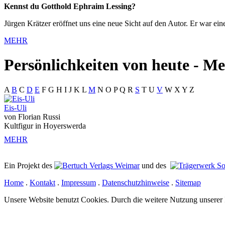
Kennst du Gotthold Ephraim Lessing?
Jürgen Krätzer eröffnet uns eine neue Sicht auf den Autor. Er war ein
MEHR
Persönlichkeiten von heute - M
A
B
C
D
E
F
G
H
I
J
K
L
M
N
O
P
Q
R
S
T
U
V
W
X
Y
Z
Eis-Uli
von Florian Russi
Kultfigur in Hoyerswerda
MEHR
Ein Projekt des
Verlags Weimar
und des
Home
.
Kontakt
.
Impressum
.
Datenschutzhinweise
.
Sitemap
Unsere Website benutzt Cookies. Durch die weitere Nutzung unserer